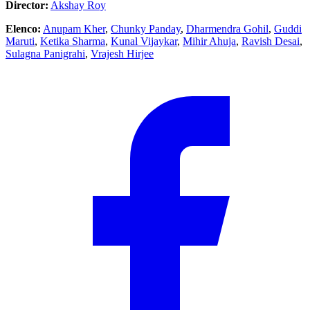
Director:
Akshay Roy
Elenco:
Anupam Kher
,
Chunky Panday
,
Dharmendra Gohil
,
Guddi
Maruti
,
Ketika Sharma
,
Kunal Vijaykar
,
Mihir Ahuja
,
Ravish Desai
,
Sulagna Panigrahi
,
Vrajesh Hirjee