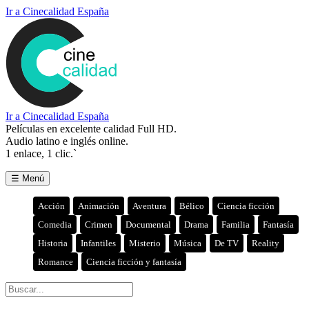
Ir a Cinecalidad España
Ir a Cinecalidad España
Películas en excelente calidad Full HD.
Audio latino e inglés online.
1 enlace, 1 clic.`
☰ Menú
Acción
Animación
Aventura
Bélico
Ciencia ficción
Comedia
Crimen
Documental
Drama
Familia
Fantasía
Historia
Infantiles
Misterio
Música
De TV
Reality
Romance
Ciencia ficción y fantasía