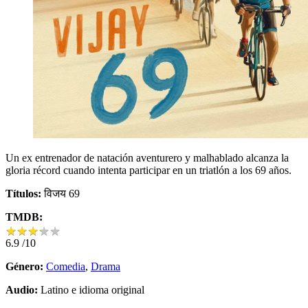
Un ex entrenador de natación aventurero y malhablado alcanza la
gloria récord cuando intenta participar en un triatlón a los 69 años.
Títulos:
विजय 69
TMDB:
★
★
★
★
★
★
★
★
★
★
6.9
/10
Género:
Comedia
,
Drama
Audio:
Latino e idioma original