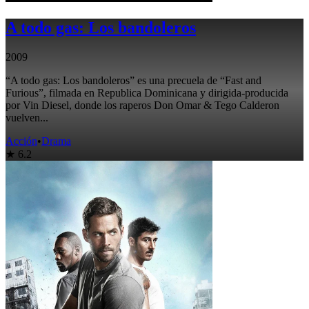
A todo gas: Los bandoleros
2009
“A todo gas: Los bandoleros” es una precuela de “Fast and
Furious”, filmada en Republica Dominicana y dirigida-producida
por Vin Diesel, donde los raperos Don Omar & Tego Calderon
vuelven...
Acción
•
Drama
★ 6.2