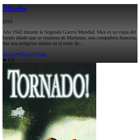
Aliados
2016
Año 1942 durante la Segunda Guerra Mundial. Max es un espía del
bando aliado que se enamora de Marianne, una compañera francesa,
tras una peligrosa misión en el norte de...
Acción
•
Bélica
•
Drama
★ 6.8