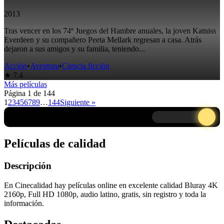
2013
Tras vencer en los 74º Juegos del Hambre anuales, la joven Katniss
Everdeen y su compañero Peeta Mellark regresan a casa. Atrás
dejaron a sus amigos y su familia, teniendo...
Acción
•
Aventura
•
Ciencia ficción
★ 7.4
Más películas
Página 1 de 144
1
2
3
4
5
6
7
8
9
…
144
Siguiente »
Modo día
Películas de calidad
Descripción
En Cinecalidad hay películas online en excelente calidad Bluray 4K
2160p, Full HD 1080p, audio latino, gratis, sin registro y toda la
información.