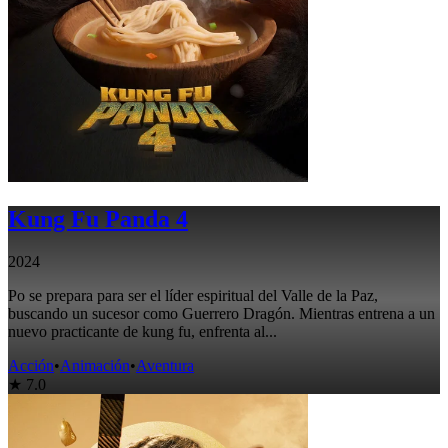
Kung Fu Panda 4
2024
Po se prepara para ser el líder espiritual del Valle de la Paz,
buscando un sucesor como Guerrero Dragón. Mientras entrena a un
nuevo practicante de kung fu, enfrenta al...
Acción
•
Animación
•
Aventura
★ 7.0