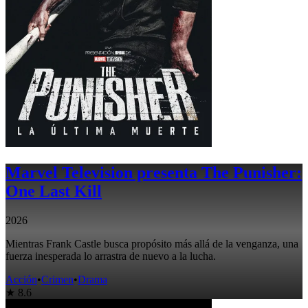
Marvel Television presenta The Punisher:
One Last Kill
2026
Mientras Frank Castle busca propósito más allá de la venganza, una
fuerza inesperada lo arrastra de nuevo a la lucha.
Acción
•
Crimen
•
Drama
★ 8.6