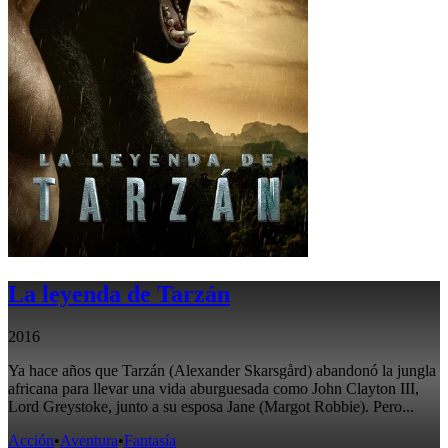
La leyenda de Tarzán
2016
Ya hace años que Tarzán (Alexander Skarsgård) abandonó la jungla
africana para llevar una vida aburguesada como John Clayton III,
Lord Greystoke, junto a su esposa Jane (Margot Robbie). Pero...
Acción
•
Aventura
•
Fantasía