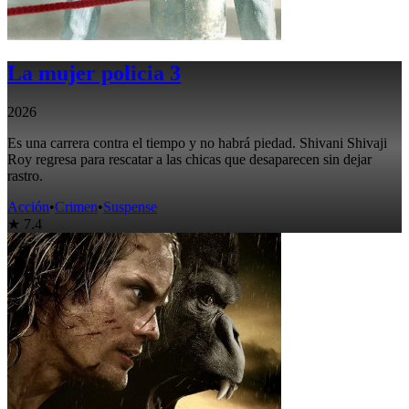
La mujer policia 3
2026
Es una carrera contra el tiempo y no habrá piedad. Shivani Shivaji
Roy regresa para rescatar a las chicas que desaparecen sin dejar
rastro.
Acción
•
Crimen
•
Suspense
★ 7.4