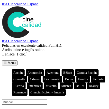
Ir a Cinecalidad España
Ir a Cinecalidad España
Películas en excelente calidad Full HD.
Audio latino e inglés online.
1 enlace, 1 clic.`
☰ Menú
Acción
Animación
Aventura
Bélico
Ciencia ficción
Comedia
Crimen
Documental
Drama
Familia
Fantasía
Historia
Infantiles
Misterio
Música
De TV
Reality
Romance
Ciencia ficción y fantasía