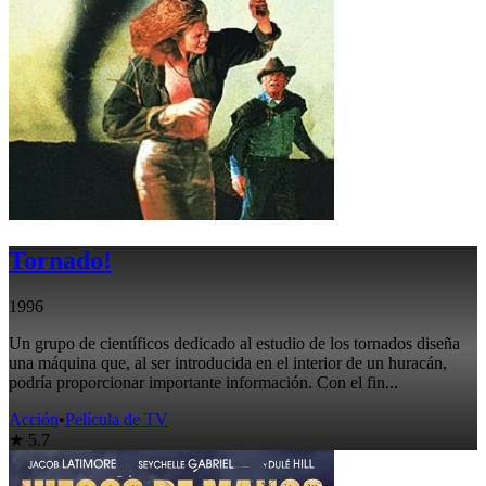
Tornado!
1996
Un grupo de científicos dedicado al estudio de los tornados diseña
una máquina que, al ser introducida en el interior de un huracán,
podría proporcionar importante información. Con el fin...
Acción
•
Película de TV
★ 5.7