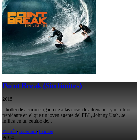
Point Break (Sin límites)
2015
Thriller de acción cargado de altas dosis de adrenalina y un ritmo
trepidante en el que un joven agente del FBI , Johnny Utah, se
infiltra en un equipo de...
Acción
•
Aventura
•
Crimen
★ 6.0