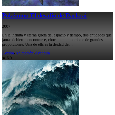
Pokémon: El desafío de Darkrai
2007
En la infinita y eterna grieta del espacio y tiempo, dos entidades que
jamás debieron encontrarse, chocan en un combate de grandes
proporciones. Una de ella es la deidad del...
Acción
•
Animación
•
Aventura
★ 6.9