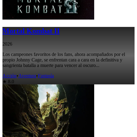
Mortal Kombat II
2026
Los campeones favoritos de los fans, ahora acompañados por el
propio Johnny Cage, se enfrentan cara a cara en la definitiva y
sangrienta batalla a muerte para vencer al oscuro...
Acción
•
Aventura
•
Fantasía
★ 8.0