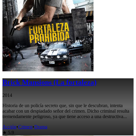
Brick Mansions (La fortaleza)
2014
Historia de un policía secreto que, sin que le descubran, intenta
acabar con un despiadado señor del crimen. Dicho criminal resulta
tremendamente peligroso, ya que tiene acceso a una destructiva...
Acción
•
Crimen
•
Drama
★ 5.9