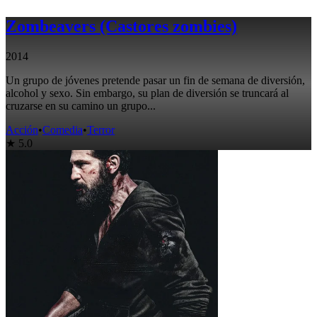
Zombeavers (Castores zombies)
2014
Un grupo de jóvenes pretende pasar un fin de semana de diversión,
alcohol y sexo. Sin embargo, su plan de diversión se truncará al
cruzarse en su camino un grupo...
Acción
•
Comedia
•
Terror
★ 5.0