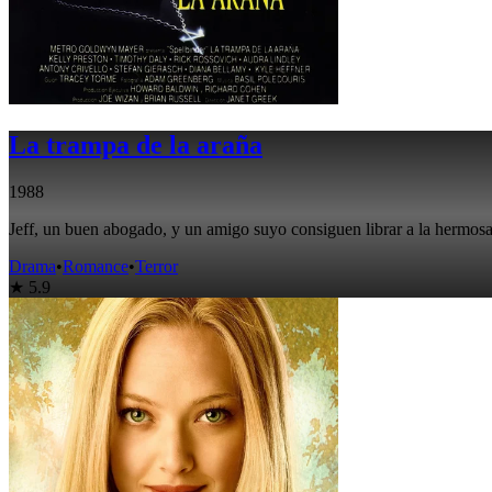
La trampa de la araña
1988
Jeff, un buen abogado, y un amigo suyo consiguen librar a la hermosa
Drama
•
Romance
•
Terror
★ 5.9