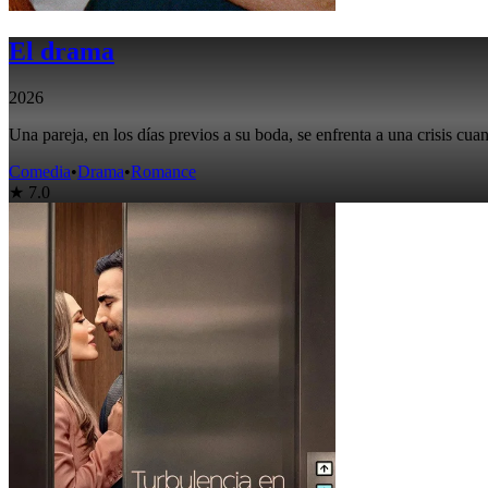
El drama
2026
Una pareja, en los días previos a su boda, se enfrenta a una crisis cua
Comedia
•
Drama
•
Romance
★ 7.0