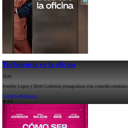
Turbulencia en la oficina
2026
Jennifer Lopez y Brett Goldstein protagonizan esta comedia romántica 
Comedia
•
Romance
★ 6.6