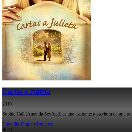
Cartas a Julieta
2010
Sophie Hall (Amanda Seyfried) es una aspirante a escritora de una revi
Comedia
•
Drama
•
Romance
★ 7.0