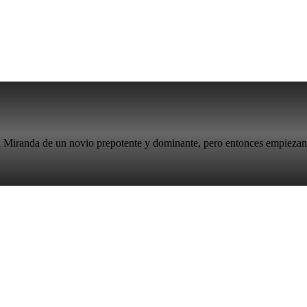
 Miranda de un novio prepotente y dominante, pero entonces empiezan lo