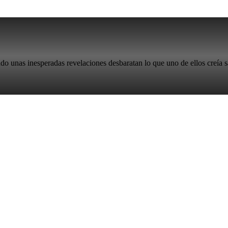
ndo unas inesperadas revelaciones desbaratan lo que uno de ellos creía s