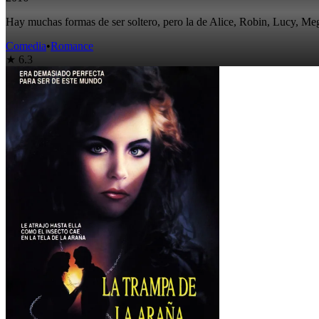
Hay muchas formas de ser soltero, pero la de Alice, Robin, Lucy, Meg
Comedia
•
Romance
★ 6.3