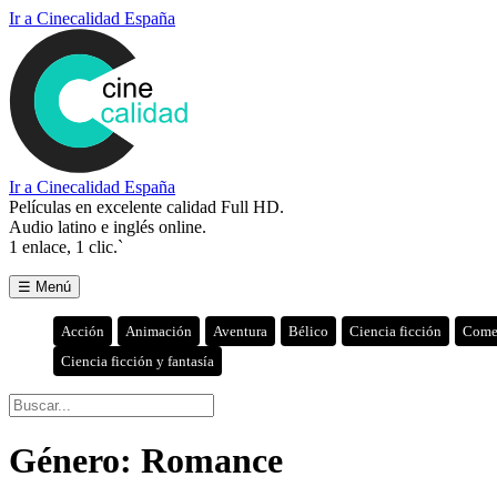
Ir a Cinecalidad España
Ir a Cinecalidad España
Películas en excelente calidad Full HD.
Audio latino e inglés online.
1 enlace, 1 clic.`
☰ Menú
Acción
Animación
Aventura
Bélico
Ciencia ficción
Come
Ciencia ficción y fantasía
Género:
Romance