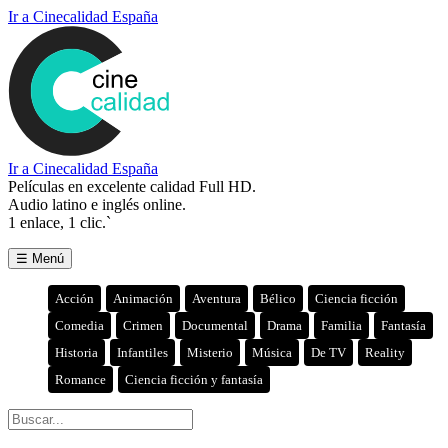
Ir a Cinecalidad España
Ir a Cinecalidad España
Películas en excelente calidad Full HD.
Audio latino e inglés online.
1 enlace, 1 clic.`
☰ Menú
Acción
Animación
Aventura
Bélico
Ciencia ficción
Comedia
Crimen
Documental
Drama
Familia
Fantasía
Historia
Infantiles
Misterio
Música
De TV
Reality
Romance
Ciencia ficción y fantasía