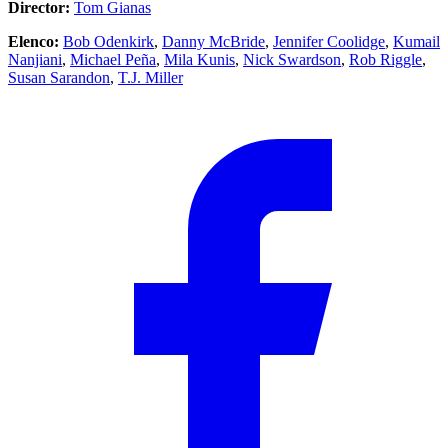
Director:
Tom Gianas
Elenco:
Bob Odenkirk
,
Danny McBride
,
Jennifer Coolidge
,
Kumail
Nanjiani
,
Michael Peña
,
Mila Kunis
,
Nick Swardson
,
Rob Riggle
,
Susan Sarandon
,
T.J. Miller