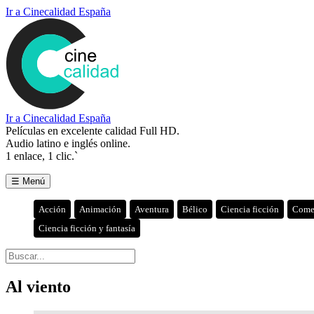
Ir a Cinecalidad España
Ir a Cinecalidad España
Películas en excelente calidad Full HD.
Audio latino e inglés online.
1 enlace, 1 clic.`
☰ Menú
Acción
Animación
Aventura
Bélico
Ciencia ficción
Come
Ciencia ficción y fantasía
Al viento