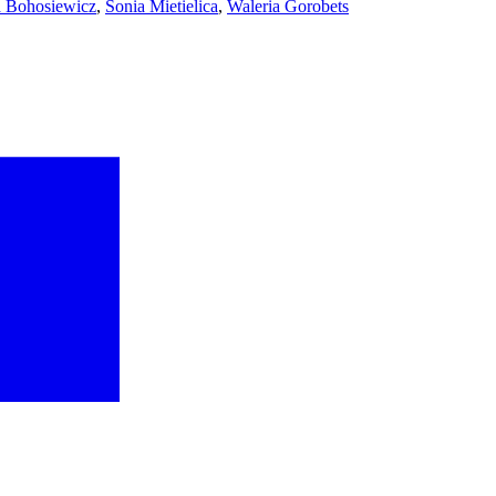
a Bohosiewicz
,
Sonia Mietielica
,
Waleria Gorobets