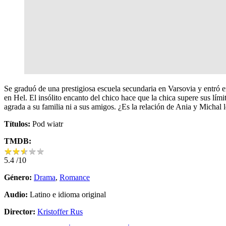
Se graduó de una prestigiosa escuela secundaria en Varsovia y entró e
en Hel. El insólito encanto del chico hace que la chica supere sus lím
agrada a su familia ni a sus amigos. ¿Es la relación de Ania y Michal
Títulos:
Pod wiatr
TMDB:
★
★
★
★
★
★
★
★
★
★
5.4
/10
Género:
Drama
,
Romance
Audio:
Latino e idioma original
Director:
Kristoffer Rus