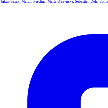
,
Jakub Sasak
,
Marcin Perchuć
,
Marta Ojrzyńska
,
Sebastian Dela
,
Soni