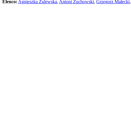
Elenco:
Agnieszka Żulewska
,
Antoni Żuchowski
,
Grzegorz Małecki