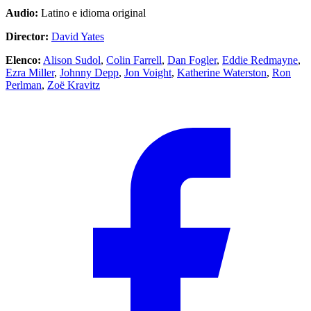
Audio:
Latino e idioma original
Director:
David Yates
Elenco:
Alison Sudol
,
Colin Farrell
,
Dan Fogler
,
Eddie Redmayne
,
Ezra Miller
,
Johnny Depp
,
Jon Voight
,
Katherine Waterston
,
Ron
Perlman
,
Zoë Kravitz