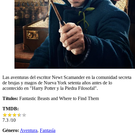
Las aventuras del escritor Newt Scamander en la comunidad secreta
de brujas y magos de Nueva York setenta años antes de lo
acontecido en "Harry Potter y la Piedra Filosofal".
Títulos:
Fantastic Beasts and Where to Find Them
TMDB:
★
★
★
★
★
★
★
★
★
★
7.3
/10
Género:
Aventura
,
Fantasía