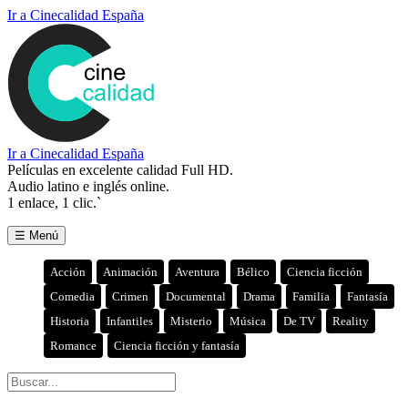
Ir a Cinecalidad España
Ir a Cinecalidad España
Películas en excelente calidad Full HD.
Audio latino e inglés online.
1 enlace, 1 clic.`
☰ Menú
Acción
Animación
Aventura
Bélico
Ciencia ficción
Comedia
Crimen
Documental
Drama
Familia
Fantasía
Historia
Infantiles
Misterio
Música
De TV
Reality
Romance
Ciencia ficción y fantasía