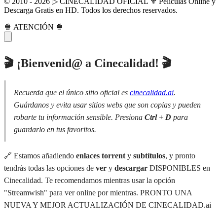
© 2010 - 2026 ▷ CINECALIDAD OFICIAL ⚜️ Películas Online y
Descarga Gratis en HD. Todos los derechos reservados.
🍿 ATENCIÓN 🍿
🎬 ¡Bienvenid@ a Cinecalidad! 🎬
Recuerda que el único sitio oficial es
cinecalidad.ai
.
Guárdanos y evita usar sitios webs que son copias y pueden
robarte tu información sensible. Presiona
Ctrl + D
para
guardarlo en tus favoritos.
🔗 Estamos añadiendo
enlaces torrent
y
subtítulos
, y pronto
tendrás todas las opciones de
ver
y
descargar
DISPONIBLES en
Cinecalidad. Te recomendamos mientras usar la opción
"Streamwish" para ver online por mientras. PRONTO UNA
NUEVA Y MEJOR ACTUALIZACIÓN DE CINECALIDAD.ai