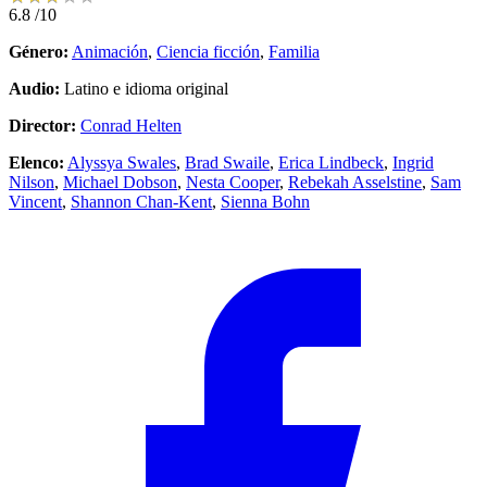
6.8
/10
Género:
Animación
,
Ciencia ficción
,
Familia
Audio:
Latino e idioma original
Director:
Conrad Helten
Elenco:
Alyssya Swales
,
Brad Swaile
,
Erica Lindbeck
,
Ingrid
Nilson
,
Michael Dobson
,
Nesta Cooper
,
Rebekah Asselstine
,
Sam
Vincent
,
Shannon Chan-Kent
,
Sienna Bohn