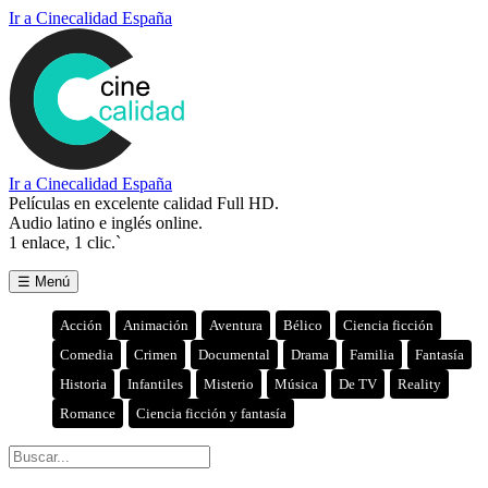
Ir a Cinecalidad España
Ir a Cinecalidad España
Películas en excelente calidad Full HD.
Audio latino e inglés online.
1 enlace, 1 clic.`
☰ Menú
Acción
Animación
Aventura
Bélico
Ciencia ficción
Comedia
Crimen
Documental
Drama
Familia
Fantasía
Historia
Infantiles
Misterio
Música
De TV
Reality
Romance
Ciencia ficción y fantasía