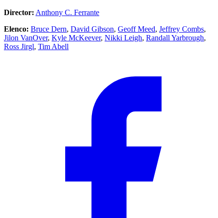
Director:
Anthony C. Ferrante
Elenco:
Bruce Dern
,
David Gibson
,
Geoff Meed
,
Jeffrey Combs
,
Jilon VanOver
,
Kyle McKeever
,
Nikki Leigh
,
Randall Yarbrough
,
Ross Jirgl
,
Tim Abell