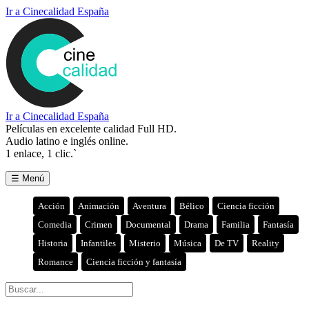
Ir a Cinecalidad España
Ir a Cinecalidad España
Películas en excelente calidad Full HD.
Audio latino e inglés online.
1 enlace, 1 clic.`
☰ Menú
Acción
Animación
Aventura
Bélico
Ciencia ficción
Comedia
Crimen
Documental
Drama
Familia
Fantasía
Historia
Infantiles
Misterio
Música
De TV
Reality
Romance
Ciencia ficción y fantasía