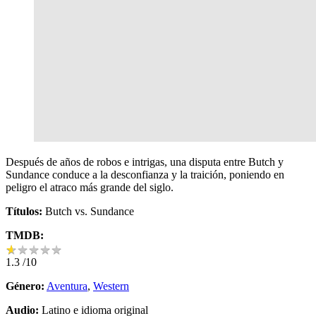
Después de años de robos e intrigas, una disputa entre Butch y
Sundance conduce a la desconfianza y la traición, poniendo en
peligro el atraco más grande del siglo.
Títulos:
Butch vs. Sundance
TMDB:
★
★
★
★
★
★
★
★
★
★
1.3
/10
Género:
Aventura
,
Western
Audio:
Latino e idioma original