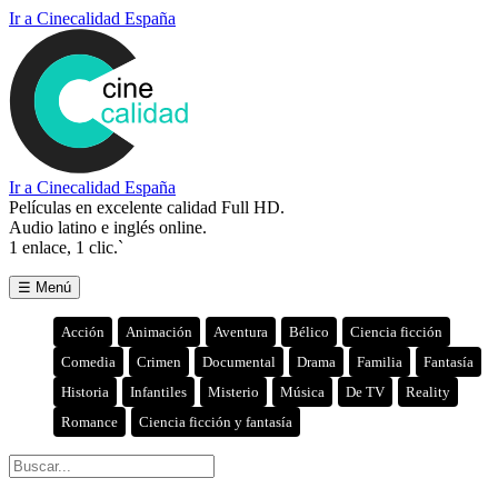
Ir a Cinecalidad España
Ir a Cinecalidad España
Películas en excelente calidad Full HD.
Audio latino e inglés online.
1 enlace, 1 clic.`
☰ Menú
Acción
Animación
Aventura
Bélico
Ciencia ficción
Comedia
Crimen
Documental
Drama
Familia
Fantasía
Historia
Infantiles
Misterio
Música
De TV
Reality
Romance
Ciencia ficción y fantasía