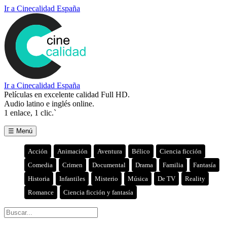
Ir a Cinecalidad España
Ir a Cinecalidad España
Películas en excelente calidad Full HD.
Audio latino e inglés online.
1 enlace, 1 clic.`
☰ Menú
Acción
Animación
Aventura
Bélico
Ciencia ficción
Comedia
Crimen
Documental
Drama
Familia
Fantasía
Historia
Infantiles
Misterio
Música
De TV
Reality
Romance
Ciencia ficción y fantasía