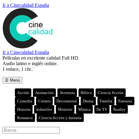
Ir a Cinecalidad España
Ir a Cinecalidad España
Películas en excelente calidad Full HD.
Audio latino e inglés online.
1 enlace, 1 clic.`
☰ Menú
Acción
Animación
Aventura
Bélico
Ciencia ficción
Comedia
Crimen
Documental
Drama
Familia
Fantasía
Historia
Infantiles
Misterio
Música
De TV
Reality
Romance
Ciencia ficción y fantasía