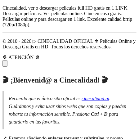
Cinecalidad, ver o descargar películas full HD gratis en 1 LINK
Descargar películas. Ver películas online. Cine en casa gratis.
Películas online y para descargar en 1 link. Excelente calidad brrip
(720p/1080p).
© 2010 - 2026 ▷ CINECALIDAD OFICIAL ⚜️ Películas Online y
Descarga Gratis en HD. Todos los derechos reservados.
🍿 ATENCIÓN 🍿
🎬 ¡Bienvenid@ a Cinecalidad! 🎬
Recuerda que el único sitio oficial es
cinecalidad.ai
.
Guárdanos y evita usar sitios webs que son copias y pueden
robarte tu información sensible. Presiona
Ctrl + D
para
guardarlo en tus favoritos.
🔗 Estamos añadiendo
enlaces torrent
y
subtítulos
, y pronto