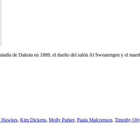
stadía de Dakota en 1889, el dueño del salón Al Swearengen y el mars
n Hawkes
,
Kim Dickens
,
Molly Parker
,
Paula Malcomson
,
Timothy Oly