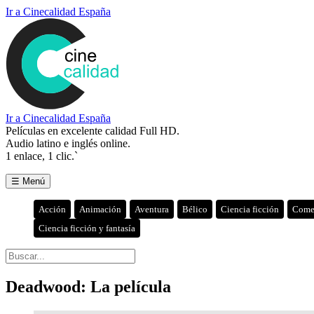
Ir a Cinecalidad España
Ir a Cinecalidad España
Películas en excelente calidad Full HD.
Audio latino e inglés online.
1 enlace, 1 clic.`
☰ Menú
Acción
Animación
Aventura
Bélico
Ciencia ficción
Come
Ciencia ficción y fantasía
Deadwood: La película