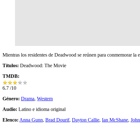
Mientras los residentes de Deadwood se reúnen para conmemorar la e
Títulos:
Deadwood: The Movie
TMDB:
★
★
★
★
★
★
★
★
★
★
6.7
/10
Género:
Drama
,
Western
Audio:
Latino e idioma original
Elenco:
Anna Gunn
,
Brad Dourif
,
Dayton Callie
,
Ian McShane
,
Joh