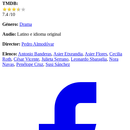
TMDB:
★
★
★
★
★
★
★
★
★
★
7.4
/10
Género:
Drama
Audio:
Latino e idioma original
Director:
Pedro Almodóvar
Elenco:
Antonio Banderas
,
Asier Etxeandia
,
Asier Flores
,
Cecilia
Roth
,
César Vicente
,
Julieta Serrano
,
Leonardo Sbaraglia
,
Nora
Navas
,
Penélope Cruz
,
Susi Sánchez