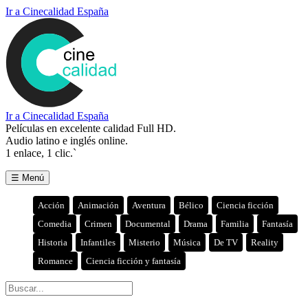
Ir a Cinecalidad España
Ir a Cinecalidad España
Películas en excelente calidad Full HD.
Audio latino e inglés online.
1 enlace, 1 clic.`
☰ Menú
Acción
Animación
Aventura
Bélico
Ciencia ficción
Comedia
Crimen
Documental
Drama
Familia
Fantasía
Historia
Infantiles
Misterio
Música
De TV
Reality
Romance
Ciencia ficción y fantasía