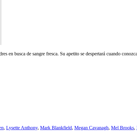
ndres en busca de sangre fresca. Su apetito se despertará cuando conozca
en
,
Lysette Anthony
,
Mark Blankfield
,
Megan Cavanagh
,
Mel Brooks
,