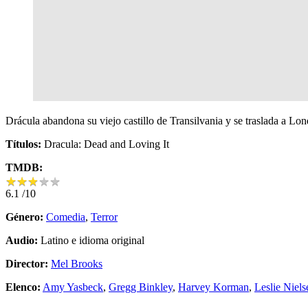
Drácula abandona su viejo castillo de Transilvania y se traslada a Lo
Títulos:
Dracula: Dead and Loving It
TMDB:
★
★
★
★
★
★
★
★
★
★
6.1
/10
Género:
Comedia
,
Terror
Audio:
Latino e idioma original
Director:
Mel Brooks
Elenco:
Amy Yasbeck
,
Gregg Binkley
,
Harvey Korman
,
Leslie Niels