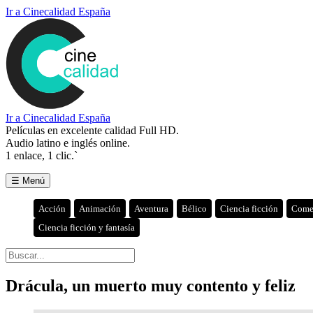
Ir a Cinecalidad España
Ir a Cinecalidad España
Películas en excelente calidad Full HD.
Audio latino e inglés online.
1 enlace, 1 clic.`
☰ Menú
Acción
Animación
Aventura
Bélico
Ciencia ficción
Come
Ciencia ficción y fantasía
Drácula, un muerto muy contento y feliz