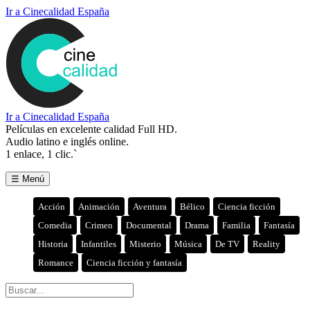
Ir a Cinecalidad España
Ir a Cinecalidad España
Películas en excelente calidad Full HD.
Audio latino e inglés online.
1 enlace, 1 clic.`
☰ Menú
Acción
Animación
Aventura
Bélico
Ciencia ficción
Comedia
Crimen
Documental
Drama
Familia
Fantasía
Historia
Infantiles
Misterio
Música
De TV
Reality
Romance
Ciencia ficción y fantasía