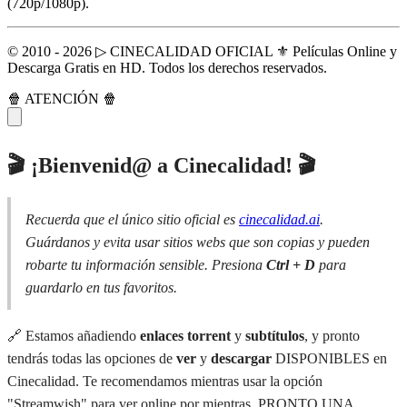
(720p/1080p).
© 2010 - 2026 ▷ CINECALIDAD OFICIAL ⚜️ Películas Online y
Descarga Gratis en HD. Todos los derechos reservados.
🍿 ATENCIÓN 🍿
🎬 ¡Bienvenid@ a Cinecalidad! 🎬
Recuerda que el único sitio oficial es
cinecalidad.ai
.
Guárdanos y evita usar sitios webs que son copias y pueden
robarte tu información sensible. Presiona
Ctrl + D
para
guardarlo en tus favoritos.
🔗 Estamos añadiendo
enlaces torrent
y
subtítulos
, y pronto
tendrás todas las opciones de
ver
y
descargar
DISPONIBLES en
Cinecalidad. Te recomendamos mientras usar la opción
"Streamwish" para ver online por mientras. PRONTO UNA