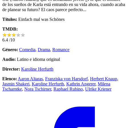
de los sueños de Karla está entrando en su vida ahora, cuando acaba
de planear su futuro? El caos parece perfecto...
Títulos:
Einfach mal was Schönes
TMDB:
★
★
★
★
★
★
★
★
★
★
6.4
/10
Género:
Comedia
,
Drama
,
Romance
Audio:
Latino e idioma original
Director:
Karoline Herfurth
Elenco:
Aaron Altaras
,
Franziska von Harsdorf
,
Herbert Knaup
,
Jasmin Shakeri
,
Karoline Herfurth
,
Kathrin Angerer
,
Milena
Tscharntke
,
Nora Tschirner
,
Raphael Rubino
,
Ulrike Kriener