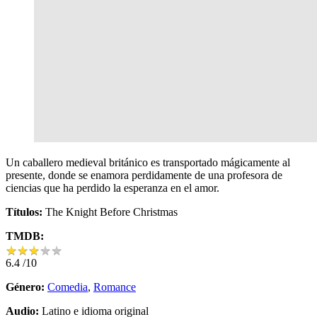
Un caballero medieval británico es transportado mágicamente al
presente, donde se enamora perdidamente de una profesora de
ciencias que ha perdido la esperanza en el amor.
Títulos:
The Knight Before Christmas
TMDB:
★
★
★
★
★
★
★
★
★
★
6.4
/10
Género:
Comedia
,
Romance
Audio:
Latino e idioma original