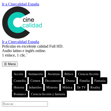
Ir a Cinecalidad España
Ir a Cinecalidad España
Películas en excelente calidad Full HD.
Audio latino e inglés online.
1 enlace, 1 clic.`
☰ Menú
Acción
Animación
Aventura
Bélico
Ciencia ficción
Comedia
Crimen
Documental
Drama
Familia
Fantasía
Historia
Infantiles
Misterio
Música
De TV
Reality
Romance
Ciencia ficción y fantasía