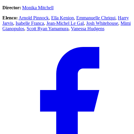
Director:
Monika Mitchell
Elenco:
Arnold Pinnock
,
Ella Kenion
,
Emmanuelle Chriqui
,
Harry
Jarvis
,
Isabelle Franca
,
Jean-Michel Le Gal
,
Josh Whitehouse
,
Mimi
Gianopulos
,
Scott Ryan Yamamura
,
Vanessa Hudgens