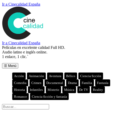
Ir a Cinecalidad España
Ir a Cinecalidad España
Películas en excelente calidad Full HD.
Audio latino e inglés online.
1 enlace, 1 clic.`
☰ Menú
Acción
Animación
Aventura
Bélico
Ciencia ficción
Comedia
Crimen
Documental
Drama
Familia
Fantasía
Historia
Infantiles
Misterio
Música
De TV
Reality
Romance
Ciencia ficción y fantasía