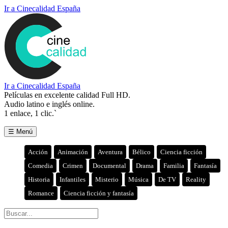
Ir a Cinecalidad España
Ir a Cinecalidad España
Películas en excelente calidad Full HD.
Audio latino e inglés online.
1 enlace, 1 clic.`
☰ Menú
Acción
Animación
Aventura
Bélico
Ciencia ficción
Comedia
Crimen
Documental
Drama
Familia
Fantasía
Historia
Infantiles
Misterio
Música
De TV
Reality
Romance
Ciencia ficción y fantasía