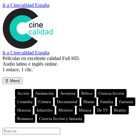
Ir a Cinecalidad España
Ir a Cinecalidad España
Películas en excelente calidad Full HD.
Audio latino e inglés online.
1 enlace, 1 clic.`
☰ Menú
Acción
Animación
Aventura
Bélico
Ciencia ficción
Comedia
Crimen
Documental
Drama
Familia
Fantasía
Historia
Infantiles
Misterio
Música
De TV
Reality
Romance
Ciencia ficción y fantasía