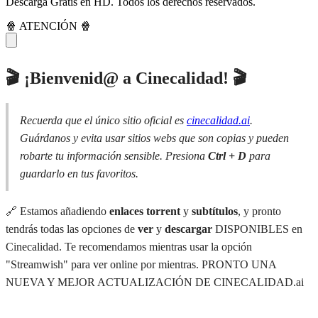
Descarga Gratis en HD. Todos los derechos reservados.
🍿 ATENCIÓN 🍿
🎬 ¡Bienvenid@ a Cinecalidad! 🎬
Recuerda que el único sitio oficial es
cinecalidad.ai
.
Guárdanos y evita usar sitios webs que son copias y pueden
robarte tu información sensible. Presiona
Ctrl + D
para
guardarlo en tus favoritos.
🔗 Estamos añadiendo
enlaces torrent
y
subtítulos
, y pronto
tendrás todas las opciones de
ver
y
descargar
DISPONIBLES en
Cinecalidad. Te recomendamos mientras usar la opción
"Streamwish" para ver online por mientras. PRONTO UNA
NUEVA Y MEJOR ACTUALIZACIÓN DE CINECALIDAD.ai