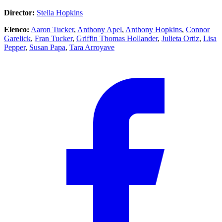
Director:
Stella Hopkins
Elenco:
Aaron Tucker
,
Anthony Apel
,
Anthony Hopkins
,
Connor
Garelick
,
Fran Tucker
,
Griffin Thomas Hollander
,
Julieta Ortiz
,
Lisa
Pepper
,
Susan Papa
,
Tara Arroyave