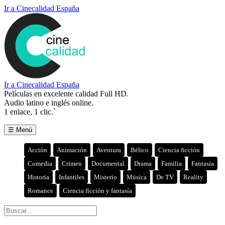
Ir a Cinecalidad España
Ir a Cinecalidad España
Películas en excelente calidad Full HD.
Audio latino e inglés online.
1 enlace, 1 clic.`
☰ Menú
Acción
Animación
Aventura
Bélico
Ciencia ficción
Comedia
Crimen
Documental
Drama
Familia
Fantasía
Historia
Infantiles
Misterio
Música
De TV
Reality
Romance
Ciencia ficción y fantasía