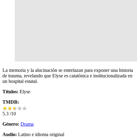
La memoria y la alucinación se entrelazan para exponer una historia
de trauma, revelando que Elyse es catatónica e institucionalizada en
un hospital estatal.
Títulos:
Elyse
TMDB:
★
★
★
★
★
★
★
★
★
★
5.3
/10
Género:
Drama
Audio:
Latino e idioma original