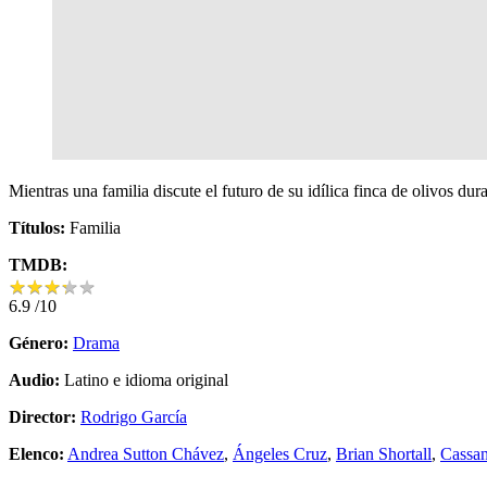
Mientras una familia discute el futuro de su idílica finca de olivos du
Títulos:
Familia
TMDB:
★
★
★
★
★
★
★
★
★
★
6.9
/10
Género:
Drama
Audio:
Latino e idioma original
Director:
Rodrigo García
Elenco:
Andrea Sutton Chávez
,
Ángeles Cruz
,
Brian Shortall
,
Cassan