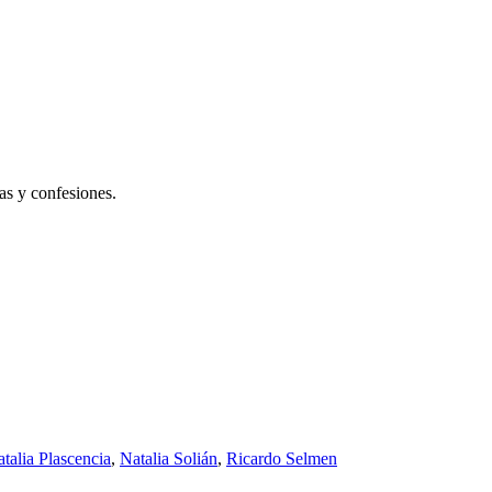
sas y confesiones.
talia Plascencia
,
Natalia Solián
,
Ricardo Selmen