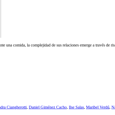
rante una comida, la complejidad de sus relaciones emerge a través de ri
dra Ciangherotti
,
Daniel Giménez Cacho
,
Ilse Salas
,
Maribel Verdú
,
Na