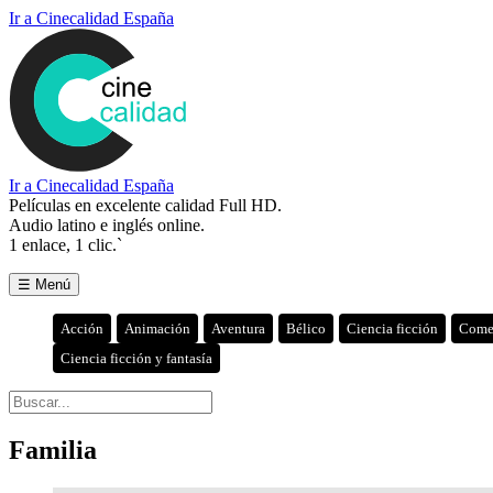
Ir a Cinecalidad España
Ir a Cinecalidad España
Películas en excelente calidad Full HD.
Audio latino e inglés online.
1 enlace, 1 clic.`
☰ Menú
Acción
Animación
Aventura
Bélico
Ciencia ficción
Come
Ciencia ficción y fantasía
Familia