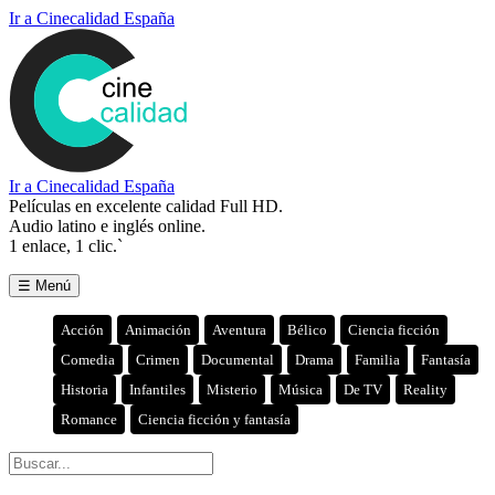
Ir a Cinecalidad España
Ir a Cinecalidad España
Películas en excelente calidad Full HD.
Audio latino e inglés online.
1 enlace, 1 clic.`
☰ Menú
Acción
Animación
Aventura
Bélico
Ciencia ficción
Comedia
Crimen
Documental
Drama
Familia
Fantasía
Historia
Infantiles
Misterio
Música
De TV
Reality
Romance
Ciencia ficción y fantasía