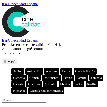
Ir a Cinecalidad España
Ir a Cinecalidad España
Películas en excelente calidad Full HD.
Audio latino e inglés online.
1 enlace, 1 clic.`
☰ Menú
Acción
Animación
Aventura
Bélico
Ciencia ficción
Comedia
Crimen
Documental
Drama
Familia
Fantasía
Historia
Infantiles
Misterio
Música
De TV
Reality
Romance
Ciencia ficción y fantasía