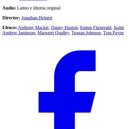
Audio:
Latino e idioma original
Director:
Jonathan Helpert
Elenco:
Anthony Mackie
,
Danny Huston
,
Emma Fitzgerald
,
Justin
Andrew Jamieson
,
Margaret Qualley
,
Teagan Johnson
,
Tom Payne