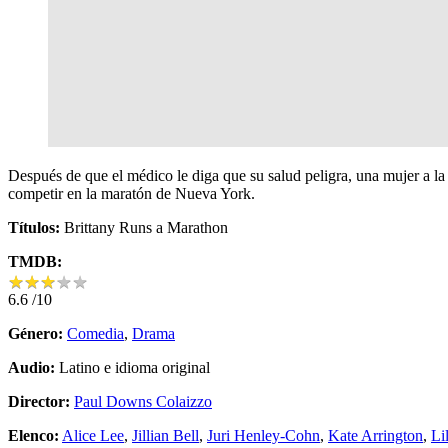
Después de que el médico le diga que su salud peligra, una mujer a la 
competir en la maratón de Nueva York.
Títulos:
Brittany Runs a Marathon
TMDB:
★
★
★
★
★
★
★
★
★
★
6.6
/10
Género:
Comedia
,
Drama
Audio:
Latino e idioma original
Director:
Paul Downs Colaizzo
Elenco:
Alice Lee
,
Jillian Bell
,
Juri Henley-Cohn
,
Kate Arrington
,
Li