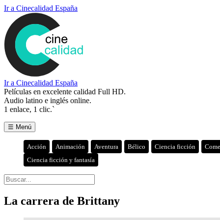
Ir a Cinecalidad España
Ir a Cinecalidad España
Películas en excelente calidad Full HD.
Audio latino e inglés online.
1 enlace, 1 clic.`
☰ Menú
Acción
Animación
Aventura
Bélico
Ciencia ficción
Come
Ciencia ficción y fantasía
La carrera de Brittany