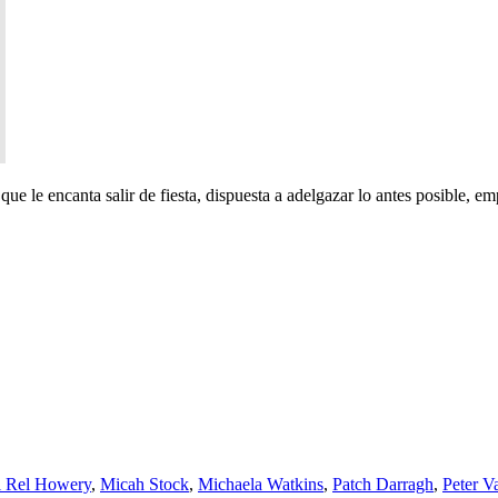
que le encanta salir de fiesta, dispuesta a adelgazar lo antes posible, 
l Rel Howery
,
Micah Stock
,
Michaela Watkins
,
Patch Darragh
,
Peter V