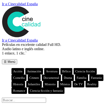
Ir a Cinecalidad España
Ir a Cinecalidad España
Películas en excelente calidad Full HD.
Audio latino e inglés online.
1 enlace, 1 clic.`
☰ Menú
Acción
Animación
Aventura
Bélico
Ciencia ficción
Comedia
Crimen
Documental
Drama
Familia
Fantasía
Historia
Infantiles
Misterio
Música
De TV
Reality
Romance
Ciencia ficción y fantasía