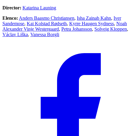
Director:
Katarina Launing
Elenco:
Anders Baasmo Christiansen
,
Isha Zainab Kahn
,
Iver
Sandemose
,
Kai Kolstad Rødseth
,
Kyrre Haugen Sydness
,
Noah
Alexander Vinje Westergaard
,
Petra Johansson
,
Solveig Kloppen
,
Václav Liška
,
Vanessa Borgli