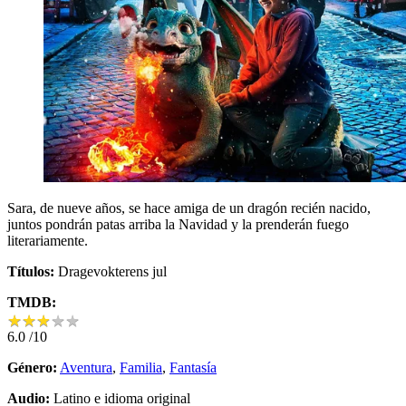
Sara, de nueve años, se hace amiga de un dragón recién nacido,
juntos pondrán patas arriba la Navidad y la prenderán fuego
literariamente.
Títulos:
Dragevokterens jul
TMDB:
★
★
★
★
★
★
★
★
★
★
6.0
/10
Género:
Aventura
,
Familia
,
Fantasía
Audio:
Latino e idioma original