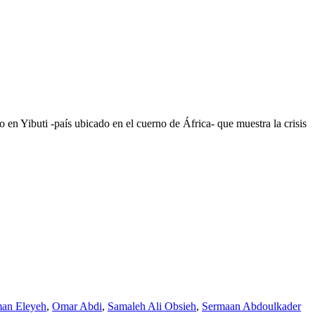
en Yibuti -país ubicado en el cuerno de África- que muestra la crisis
an Eleyeh
,
Omar Abdi
,
Samaleh Ali Obsieh
,
Sermaan Abdoulkader