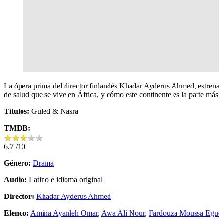
La ópera prima del director finlandés Khadar Ayderus Ahmed, estrenad
de salud que se vive en África, y cómo este continente es la parte má
Títulos:
Guled & Nasra
TMDB:
★
★
★
★
★
★
★
★
★
★
6.7
/10
Género:
Drama
Audio:
Latino e idioma original
Director:
Khadar Ayderus Ahmed
Elenco:
Amina Ayanleh Omar
,
Awa Ali Nour
,
Fardouza Moussa Egu