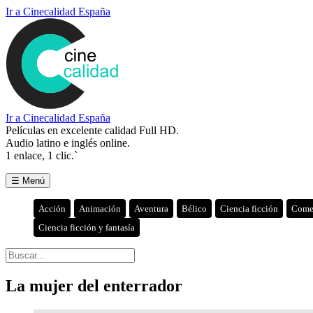
Ir a Cinecalidad España
Ir a Cinecalidad España
Películas en excelente calidad Full HD.
Audio latino e inglés online.
1 enlace, 1 clic.`
☰ Menú
Acción
Animación
Aventura
Bélico
Ciencia ficción
Come
Ciencia ficción y fantasía
La mujer del enterrador