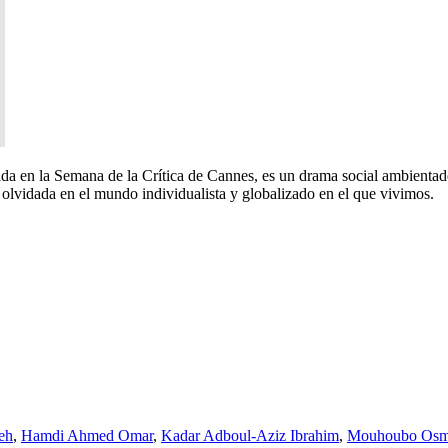
a en la Semana de la Crítica de Cannes, es un drama social ambientado 
s olvidada en el mundo individualista y globalizado en el que vivimos.
eh
,
Hamdi Ahmed Omar
,
Kadar Adboul-Aziz Ibrahim
,
Mouhoubo Osm