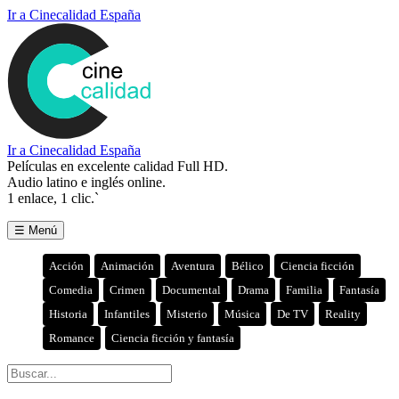
Ir a Cinecalidad España
Ir a Cinecalidad España
Películas en excelente calidad Full HD.
Audio latino e inglés online.
1 enlace, 1 clic.`
☰ Menú
Acción
Animación
Aventura
Bélico
Ciencia ficción
Comedia
Crimen
Documental
Drama
Familia
Fantasía
Historia
Infantiles
Misterio
Música
De TV
Reality
Romance
Ciencia ficción y fantasía