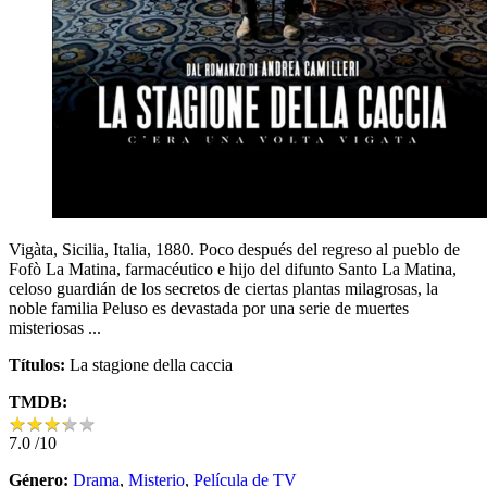
Vigàta, Sicilia, Italia, 1880. Poco después del regreso al pueblo de
Fofò La Matina, farmacéutico e hijo del difunto Santo La Matina,
celoso guardián de los secretos de ciertas plantas milagrosas, la
noble familia Peluso es devastada por una serie de muertes
misteriosas ...
Títulos:
La stagione della caccia
TMDB:
★
★
★
★
★
★
★
★
★
★
7.0
/10
Género:
Drama
,
Misterio
,
Película de TV