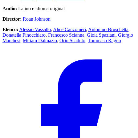
Audio:
Latino e idioma original
Director:
Roan Johnson
Elenco:
Alessio Vassallo
,
Alice Canzonieri
,
Antonino Bruschetta
,
Donatella Finocchiaro
,
Francesco Scianna
,
Gioia Spaziani
,
Giorgio
Marchesi
,
Miriam Dalmazio
,
Orio Scaduto
,
Tommaso Ragno