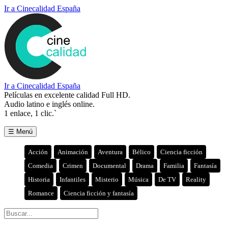
Ir a Cinecalidad España
Ir a Cinecalidad España
Películas en excelente calidad Full HD.
Audio latino e inglés online.
1 enlace, 1 clic.`
☰ Menú
Acción
Animación
Aventura
Bélico
Ciencia ficción
Comedia
Crimen
Documental
Drama
Familia
Fantasía
Historia
Infantiles
Misterio
Música
De TV
Reality
Romance
Ciencia ficción y fantasía