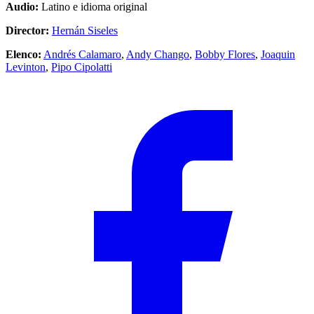
Audio:
Latino e idioma original
Director:
Hernán Siseles
Elenco:
Andrés Calamaro
,
Andy Chango
,
Bobby Flores
,
Joaquin
Levinton
,
Pipo Cipolatti