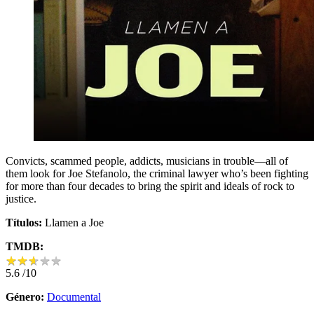
Convicts, scammed people, addicts, musicians in trouble—all of
them look for Joe Stefanolo, the criminal lawyer who’s been fighting
for more than four decades to bring the spirit and ideals of rock to
justice.
Títulos:
Llamen a Joe
TMDB:
★
★
★
★
★
★
★
★
★
★
5.6
/10
Género:
Documental