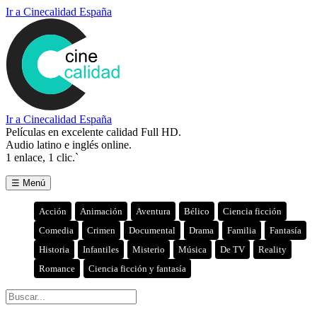
Ir a Cinecalidad España
Ir a Cinecalidad España
Películas en excelente calidad Full HD.
Audio latino e inglés online.
1 enlace, 1 clic.`
☰ Menú
Acción
Animación
Aventura
Bélico
Ciencia ficción
Comedia
Crimen
Documental
Drama
Familia
Fantasía
Historia
Infantiles
Misterio
Música
De TV
Reality
Romance
Ciencia ficción y fantasía