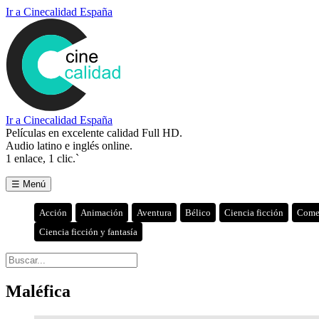
Ir a Cinecalidad España
Ir a Cinecalidad España
Películas en excelente calidad Full HD.
Audio latino e inglés online.
1 enlace, 1 clic.`
☰ Menú
Acción
Animación
Aventura
Bélico
Ciencia ficción
Come
Ciencia ficción y fantasía
Maléfica