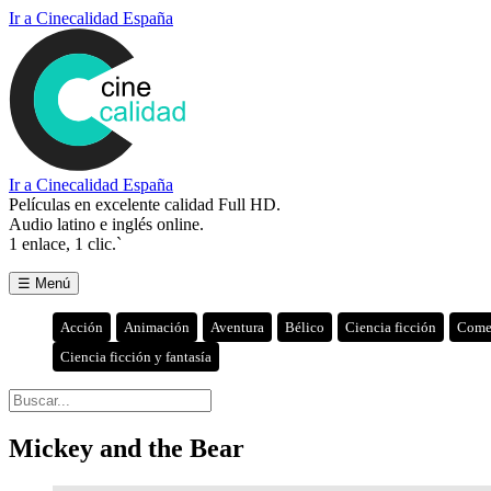
Ir a Cinecalidad España
Ir a Cinecalidad España
Películas en excelente calidad Full HD.
Audio latino e inglés online.
1 enlace, 1 clic.`
☰ Menú
Acción
Animación
Aventura
Bélico
Ciencia ficción
Come
Ciencia ficción y fantasía
Mickey and the Bear