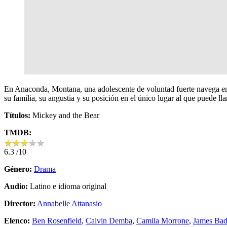
En Anaconda, Montana, una adolescente de voluntad fuerte navega en 
su familia, su angustia y su posición en el único lugar al que puede ll
Títulos:
Mickey and the Bear
TMDB:
★
★
★
★
★
★
★
★
★
★
6.3
/10
Género:
Drama
Audio:
Latino e idioma original
Director:
Annabelle Attanasio
Elenco:
Ben Rosenfield
,
Calvin Demba
,
Camila Morrone
,
James Bad