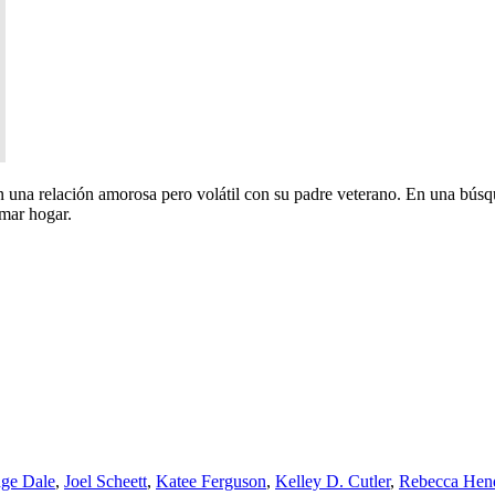
una relación amorosa pero volátil con su padre veterano. En una búsqu
amar hogar.
ge Dale
,
Joel Scheett
,
Katee Ferguson
,
Kelley D. Cutler
,
Rebecca Hen