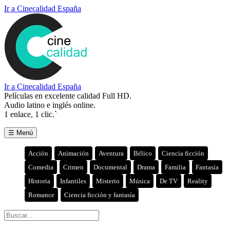
Ir a Cinecalidad España
Ir a Cinecalidad España
Películas en excelente calidad Full HD.
Audio latino e inglés online.
1 enlace, 1 clic.`
☰ Menú
Acción
Animación
Aventura
Bélico
Ciencia ficción
Comedia
Crimen
Documental
Drama
Familia
Fantasía
Historia
Infantiles
Misterio
Música
De TV
Reality
Romance
Ciencia ficción y fantasía