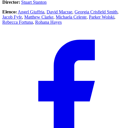
Director:
Stuart Stanton
Elenco:
Angel Giuffria
,
David Macrae
,
Georgia Crisfield Smith
,
Jacob Fyfe
,
Matthew Clarke
,
Michaela Celeste
,
Parker Wolski
,
Rebecca Fortuna
,
Rohana Hayes