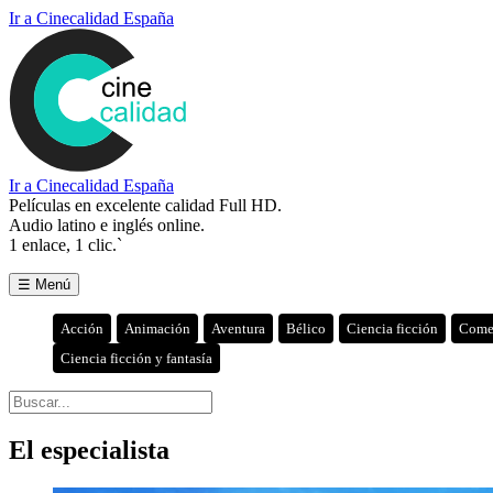
Ir a Cinecalidad España
Ir a Cinecalidad España
Películas en excelente calidad Full HD.
Audio latino e inglés online.
1 enlace, 1 clic.`
☰ Menú
Acción
Animación
Aventura
Bélico
Ciencia ficción
Come
Ciencia ficción y fantasía
El especialista