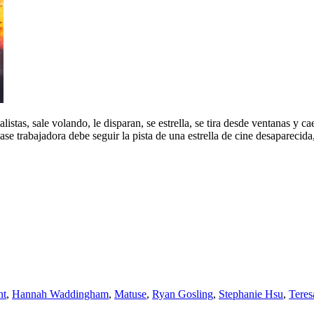
istas, sale volando, le disparan, se estrella, se tira desde ventanas y c
lase trabajadora debe seguir la pista de una estrella de cine desaparecida
nt
,
Hannah Waddingham
,
Matuse
,
Ryan Gosling
,
Stephanie Hsu
,
Teres