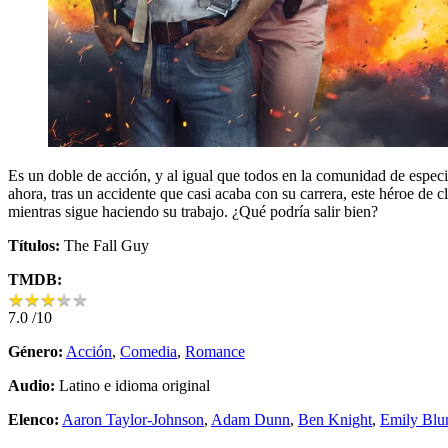
Es un doble de acción, y al igual que todos en la comunidad de especial
ahora, tras un accidente que casi acaba con su carrera, este héroe de c
mientras sigue haciendo su trabajo. ¿Qué podría salir bien?
Títulos:
The Fall Guy
TMDB:
★
★
★
★
★
★
★
★
★
★
7.0
/10
Género:
Acción
,
Comedia
,
Romance
Audio:
Latino e idioma original
Elenco:
Aaron Taylor-Johnson
,
Adam Dunn
,
Ben Knight
,
Emily Blu