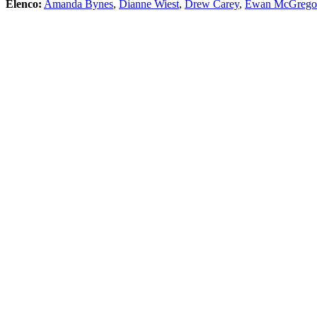
Elenco:
Amanda Bynes
,
Dianne Wiest
,
Drew Carey
,
Ewan McGrego