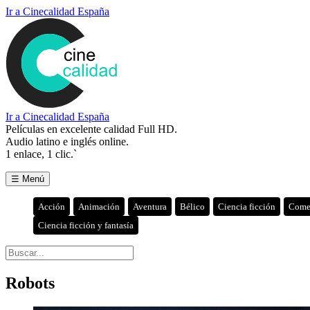
Ir a Cinecalidad España
Ir a Cinecalidad España
Películas en excelente calidad Full HD.
Audio latino e inglés online.
1 enlace, 1 clic.`
☰ Menú
Acción
Animación
Aventura
Bélico
Ciencia ficción
Come
Ciencia ficción y fantasía
Robots