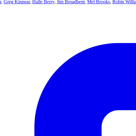
r
,
Greg Kinnear
,
Halle Berry
,
Jim Broadbent
,
Mel Brooks
,
Robin Willi