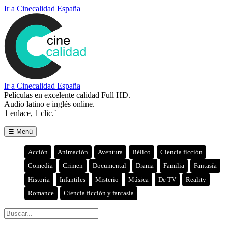
Ir a Cinecalidad España
Ir a Cinecalidad España
Películas en excelente calidad Full HD.
Audio latino e inglés online.
1 enlace, 1 clic.`
☰ Menú
Acción
Animación
Aventura
Bélico
Ciencia ficción
Comedia
Crimen
Documental
Drama
Familia
Fantasía
Historia
Infantiles
Misterio
Música
De TV
Reality
Romance
Ciencia ficción y fantasía