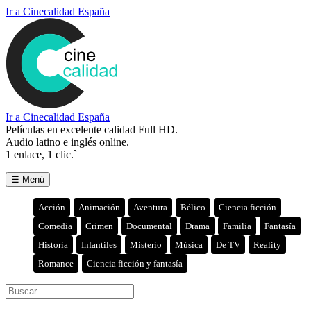
Ir a Cinecalidad España
Ir a Cinecalidad España
Películas en excelente calidad Full HD.
Audio latino e inglés online.
1 enlace, 1 clic.`
☰ Menú
Acción
Animación
Aventura
Bélico
Ciencia ficción
Comedia
Crimen
Documental
Drama
Familia
Fantasía
Historia
Infantiles
Misterio
Música
De TV
Reality
Romance
Ciencia ficción y fantasía