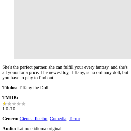
She's the perfect partner, she can fulfill your every fantasy, and she's
all yours for a price. The newest toy, Tiffany, is no ordinary doll, but
you have to play to find out.
Títulos:
Tiffany the Doll
TMDB:
★
★
★
★
★
★
★
★
★
★
1.0
/10
Género:
Ciencia ficción
,
Comedia
,
Terror
Audio:
Latino e idioma original