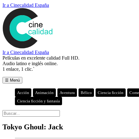
Ir a Cinecalidad España
Ir a Cinecalidad España
Películas en excelente calidad Full HD.
Audio latino e inglés online.
1 enlace, 1 clic.`
☰ Menú
Acción
Animación
Aventura
Bélico
Ciencia ficción
Come
Ciencia ficción y fantasía
Tokyo Ghoul: Jack