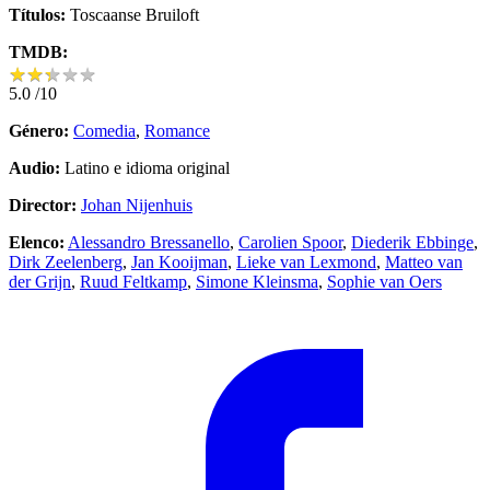
Títulos:
Toscaanse Bruiloft
TMDB:
★
★
★
★
★
★
★
★
★
★
5.0
/10
Género:
Comedia
,
Romance
Audio:
Latino e idioma original
Director:
Johan Nijenhuis
Elenco:
Alessandro Bressanello
,
Carolien Spoor
,
Diederik Ebbinge
,
Dirk Zeelenberg
,
Jan Kooijman
,
Lieke van Lexmond
,
Matteo van
der Grijn
,
Ruud Feltkamp
,
Simone Kleinsma
,
Sophie van Oers