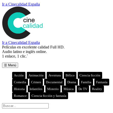
Ir a Cinecalidad España
Ir a Cinecalidad España
Películas en excelente calidad Full HD.
Audio latino e inglés online.
1 enlace, 1 clic.`
☰ Menú
Acción
Animación
Aventura
Bélico
Ciencia ficción
Comedia
Crimen
Documental
Drama
Familia
Fantasía
Historia
Infantiles
Misterio
Música
De TV
Reality
Romance
Ciencia ficción y fantasía