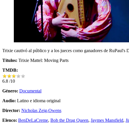
Trixie cautivó al público y a los jueces como ganadores de RuPaul's Dra
Títulos:
Trixie Mattel: Moving Parts
TMDB:
★
★
★
★
★
★
★
★
★
★
6.8
/10
Género:
Documental
Audio:
Latino e idioma original
Director:
Nicholas Zeig-Owens
Elenco:
BenDeLaCreme
,
Bob the Drag Queen
,
Jaymes Mansfield
,
J