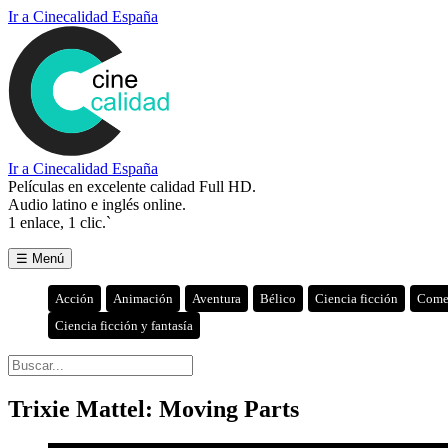
Ir a Cinecalidad España
Ir a Cinecalidad España
Películas en excelente calidad Full HD.
Audio latino e inglés online.
1 enlace, 1 clic.`
☰ Menú
Acción
Animación
Aventura
Bélico
Ciencia ficción
Come
Ciencia ficción y fantasía
Trixie Mattel: Moving Parts