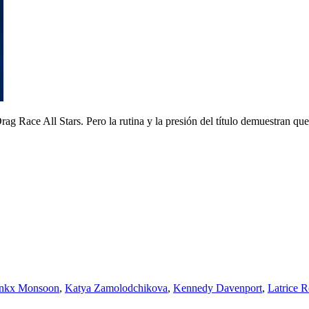
g Race All Stars. Pero la rutina y la presión del título demuestran que 
inkx Monsoon
,
Katya Zamolodchikova
,
Kennedy Davenport
,
Latrice R