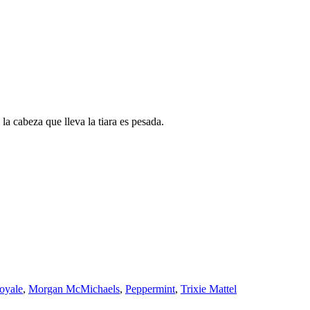
la cabeza que lleva la tiara es pesada.
oyale
,
Morgan McMichaels
,
Peppermint
,
Trixie Mattel