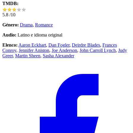
TMDB:
★
★
★
★
★
★
★
★
★
★
5.8
/10
Género:
Drama
,
Romance
Audio:
Latino e idioma original
Elenco:
Aaron Eckhart
,
Dan Fogler
,
Deirdre Blades
,
Frances
Conroy
,
Jennifer Aniston
,
Joe Anderson
,
John Carroll Lynch
,
Judy
Greer
,
Martin Sheen
,
Sasha Alexander