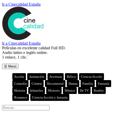
Ir a Cinecalidad España
Ir a Cinecalidad España
Películas en excelente calidad Full HD.
Audio latino e inglés online.
1 enlace, 1 clic.`
☰ Menú
Acción
Animación
Aventura
Bélico
Ciencia ficción
Comedia
Crimen
Documental
Drama
Familia
Fantasía
Historia
Infantiles
Misterio
Música
De TV
Reality
Romance
Ciencia ficción y fantasía