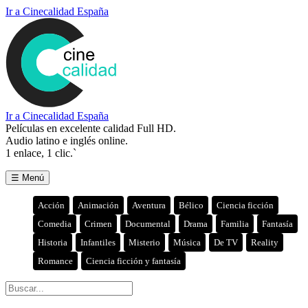
Ir a Cinecalidad España
Ir a Cinecalidad España
Películas en excelente calidad Full HD.
Audio latino e inglés online.
1 enlace, 1 clic.`
☰ Menú
Acción
Animación
Aventura
Bélico
Ciencia ficción
Comedia
Crimen
Documental
Drama
Familia
Fantasía
Historia
Infantiles
Misterio
Música
De TV
Reality
Romance
Ciencia ficción y fantasía