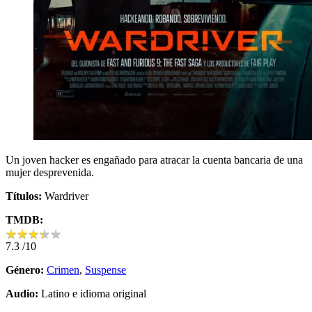
Un joven hacker es engañado para atracar la cuenta bancaria de una
mujer desprevenida.
Títulos:
Wardriver
TMDB:
★
★
★
★
★
★
★
★
★
★
7.3
/10
Género:
Crimen
,
Suspense
Audio:
Latino e idioma original