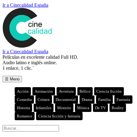
Ir a Cinecalidad España
Ir a Cinecalidad España
Películas en excelente calidad Full HD.
Audio latino e inglés online.
1 enlace, 1 clic.`
☰ Menú
Acción
Animación
Aventura
Bélico
Ciencia ficción
Comedia
Crimen
Documental
Drama
Familia
Fantasía
Historia
Infantiles
Misterio
Música
De TV
Reality
Romance
Ciencia ficción y fantasía