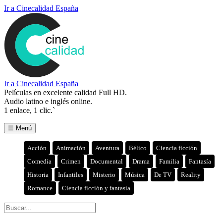
Ir a Cinecalidad España
Ir a Cinecalidad España
Películas en excelente calidad Full HD.
Audio latino e inglés online.
1 enlace, 1 clic.`
☰ Menú
Acción
Animación
Aventura
Bélico
Ciencia ficción
Comedia
Crimen
Documental
Drama
Familia
Fantasía
Historia
Infantiles
Misterio
Música
De TV
Reality
Romance
Ciencia ficción y fantasía