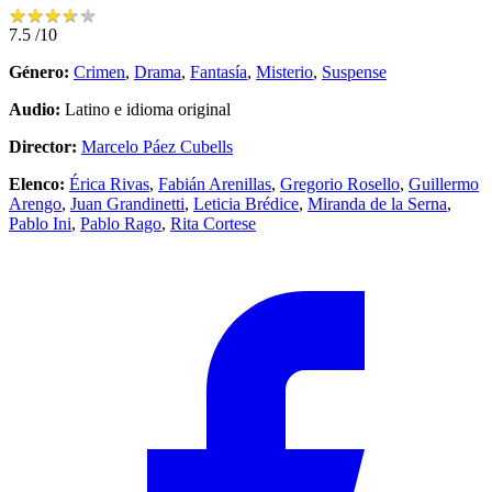
★
★
★
★
★
★
★
★
★
★
7.5
/10
Género:
Crimen
,
Drama
,
Fantasía
,
Misterio
,
Suspense
Audio:
Latino e idioma original
Director:
Marcelo Páez Cubells
Elenco:
Érica Rivas
,
Fabián Arenillas
,
Gregorio Rosello
,
Guillermo
Arengo
,
Juan Grandinetti
,
Leticia Brédice
,
Miranda de la Serna
,
Pablo Ini
,
Pablo Rago
,
Rita Cortese