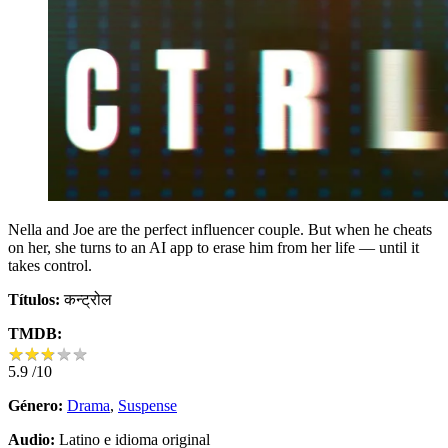
Nella and Joe are the perfect influencer couple. But when he cheats
on her, she turns to an AI app to erase him from her life — until it
takes control.
Títulos:
कन्ट्रोल
TMDB:
★
★
★
★
★
★
★
★
★
★
5.9
/10
Género:
Drama
,
Suspense
Audio:
Latino e idioma original