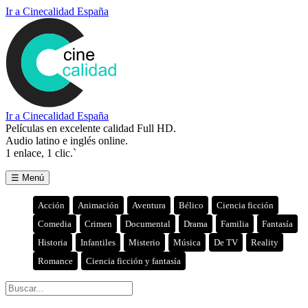
Ir a Cinecalidad España
Ir a Cinecalidad España
Películas en excelente calidad Full HD.
Audio latino e inglés online.
1 enlace, 1 clic.`
☰ Menú
Acción
Animación
Aventura
Bélico
Ciencia ficción
Comedia
Crimen
Documental
Drama
Familia
Fantasía
Historia
Infantiles
Misterio
Música
De TV
Reality
Romance
Ciencia ficción y fantasía