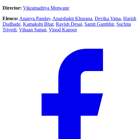
Director:
Vikramaditya Motwane
Elenco:
Ananya Panday
,
Aparshakti Khurana
,
Devika Vatsa
,
Harish
Dudhade
,
Kamakshi Bhat
,
Ravish Desai
,
Samit Gambhir
,
Suchita
Trivedi
,
Vihaan Samat
,
Vinod Kapoor