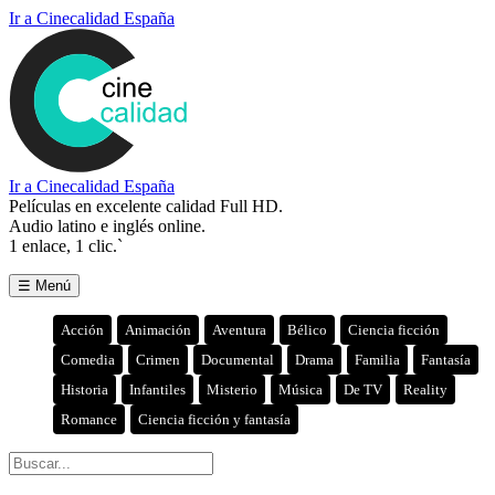
Ir a Cinecalidad España
Ir a Cinecalidad España
Películas en excelente calidad Full HD.
Audio latino e inglés online.
1 enlace, 1 clic.`
☰ Menú
Acción
Animación
Aventura
Bélico
Ciencia ficción
Comedia
Crimen
Documental
Drama
Familia
Fantasía
Historia
Infantiles
Misterio
Música
De TV
Reality
Romance
Ciencia ficción y fantasía