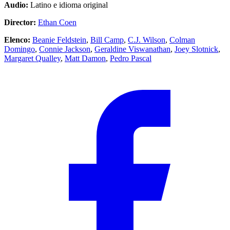
Audio:
Latino e idioma original
Director:
Ethan Coen
Elenco:
Beanie Feldstein
,
Bill Camp
,
C.J. Wilson
,
Colman
Domingo
,
Connie Jackson
,
Geraldine Viswanathan
,
Joey Slotnick
,
Margaret Qualley
,
Matt Damon
,
Pedro Pascal