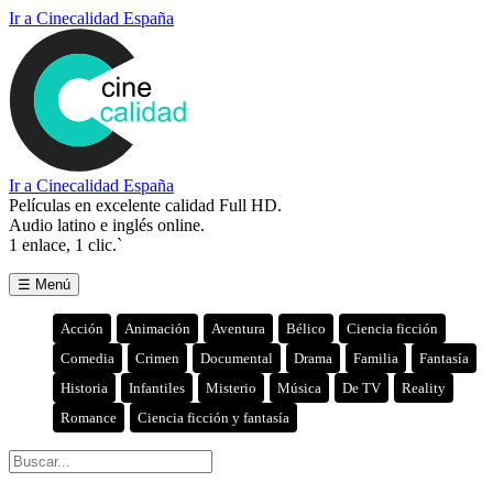
Ir a Cinecalidad España
Ir a Cinecalidad España
Películas en excelente calidad Full HD.
Audio latino e inglés online.
1 enlace, 1 clic.`
☰ Menú
Acción
Animación
Aventura
Bélico
Ciencia ficción
Comedia
Crimen
Documental
Drama
Familia
Fantasía
Historia
Infantiles
Misterio
Música
De TV
Reality
Romance
Ciencia ficción y fantasía