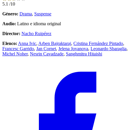
5.1
/10
Género:
Drama
,
Suspense
Audio:
Latino e idioma original
Director:
Nacho Ruipérez
Elenco:
Anna Ivic
,
Arben Bajraktaraj
,
Cristina Fernández Pintado
,
Francesc Garrido
,
Jan Cornet
,
Jelena Jovanova
,
Leonardo Sbaraglia
,
Michel Noher
,
Nesrin Cavadzade
,
Sanghmitra Hitaishi