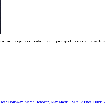
vecha una operación contra un cártel para apoderarse de un botín de va
,
Josh Holloway
,
Martin Donovan
,
Max Martini
,
Mireille Enos
,
Olivia 