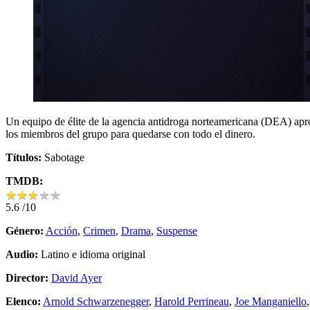
Un equipo de élite de la agencia antidroga norteamericana (DEA) apro
los miembros del grupo para quedarse con todo el dinero.
Títulos:
Sabotage
TMDB:
★
★
★
★
★
★
★
★
★
★
5.6
/10
Género:
Acción
,
Crimen
,
Drama
,
Suspense
Audio:
Latino e idioma original
Director:
David Ayer
Elenco:
Arnold Schwarzenegger
,
Harold Perrineau
,
Joe Manganiello