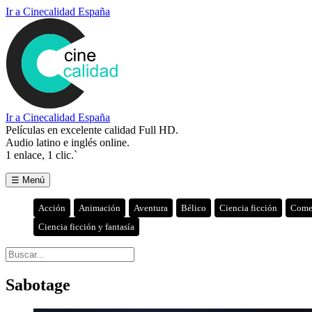
Ir a Cinecalidad España
Ir a Cinecalidad España
Películas en excelente calidad Full HD.
Audio latino e inglés online.
1 enlace, 1 clic.`
☰ Menú
Acción
Animación
Aventura
Bélico
Ciencia ficción
Come
Ciencia ficción y fantasía
Sabotage