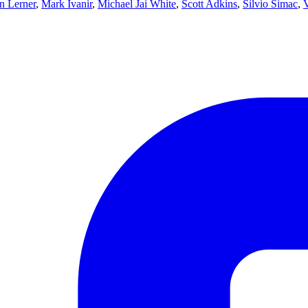
n Lerner
,
Mark Ivanir
,
Michael Jai White
,
Scott Adkins
,
Silvio Simac
,
V