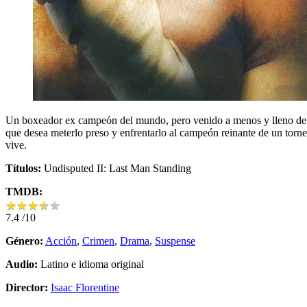
Un boxeador ex campeón del mundo, pero venido a menos y lleno de d
que desea meterlo preso y enfrentarlo al campeón reinante de un torn
vive.
Títulos:
Undisputed II: Last Man Standing
TMDB:
★
★
★
★
★
★
★
★
★
★
7.4
/10
Género:
Acción
,
Crimen
,
Drama
,
Suspense
Audio:
Latino e idioma original
Director:
Isaac Florentine