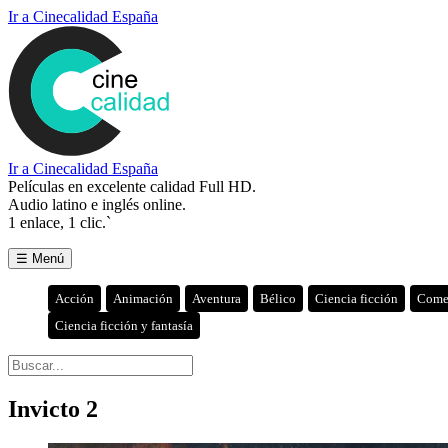
Ir a Cinecalidad España
Ir a Cinecalidad España
Películas en excelente calidad Full HD.
Audio latino e inglés online.
1 enlace, 1 clic.`
☰ Menú
Acción
Animación
Aventura
Bélico
Ciencia ficción
Come
Ciencia ficción y fantasía
Invicto 2