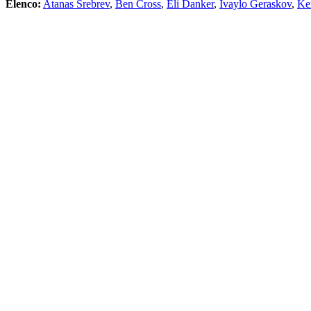
Elenco:
Atanas Srebrev
,
Ben Cross
,
Eli Danker
,
Ivaylo Geraskov
,
Ke